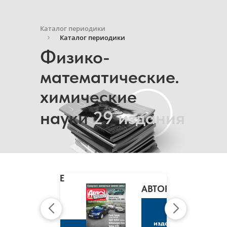
Каталог периодики
Каталог периодики
Физико-
математические.
химические
науки
29 издания
MARIE
CLAIRE
/
АВТОРЕВЮ
МАРИ
КЛЭР
К
изданию