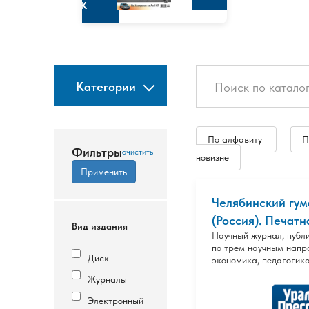
К
изданию
Категории
По алфавиту
П
Фильтры
новизне
Челябинский гу
(Россия). Печатн
Вид издания
Научный журнал, публ
по трем научным напр
Диск
экономика, педагогика
Журналы
Электронный