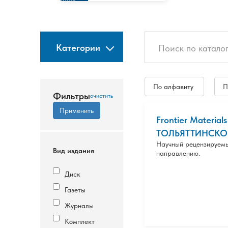
изданию
Категории
По алфавиту
П
Фильтры
Frontier Materia
ТОЛЬЯТТИНСКОГО
Научный рецензируемы
Вид издания
направлению.
Диск
Газеты
Журналы
Комплект