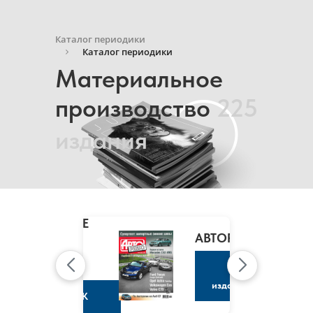
Каталог периодики
Каталог периодики
Материальное
производство
225
издания
MARIE
CLAIRE
/
АВТОРЕВЮ
МАРИ
КЛЭР
К
изданию
К