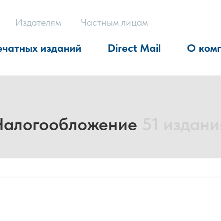
Издателям
Частным лицам
ечатных изданий
Direct Mail
О ком
 Налогообложение
51 издани