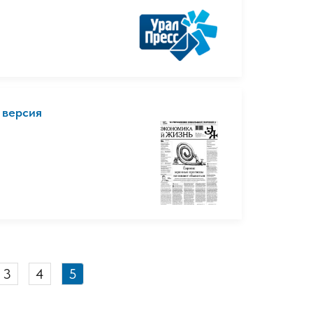
 версия
3
4
5