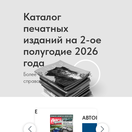
Каталог
печатных
изданий на 2-ое
полугодие 2026
года
Более 15 000 журналов, газет,
справочников и каталогов
MARIE
CLAIRE
/
АВТОРЕВЮ
МАРИ
КЛЭР
К