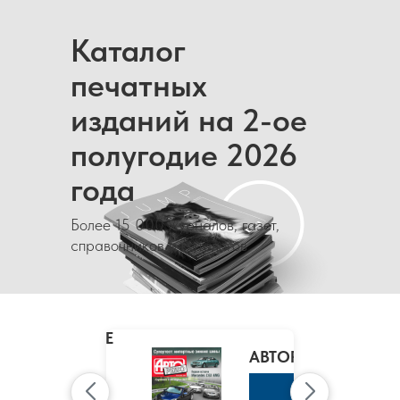
Каталог
печатных
изданий на 2-ое
полугодие 2026
года
Более 15 000 журналов, газет,
справочников и каталогов
MARIE
CLAIRE
/
АВТОРЕВЮ
МАРИ
КЛЭР
К