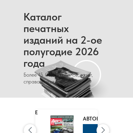
Каталог
печатных
изданий на 2-ое
полугодие 2026
года
Более 15 000 журналов, газет,
справочников и каталогов
MARIE
CLAIRE
/
АВТОРЕВЮ
МАРИ
КЛЭР
К