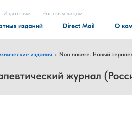
Издателям
Частным лицам
атных изданий
Direct Mail
О ко
ехнические издания
›
Non nocere. Новый терапе
апевтический журнал (Росс