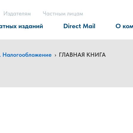
Издателям
Частным лицам
атных изданий
Direct Mail
О ко
т. Налогообложение
›
ГЛАВНАЯ КНИГА