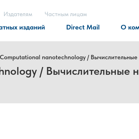
Издателям
Частным лицам
атных изданий
Direct Mail
О ко
Computational nanotechnology / Вычислительные
hnology / Вычислительные 