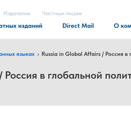
Издателям
Частным лицам
атных изданий
Direct Mail
О ко
анных языках
›
Russia in Global Affairs / Россия
s / Россия в глобальной поли