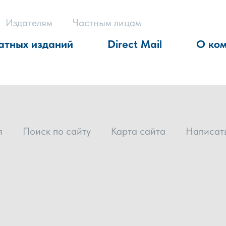
Издателям
Частным лицам
атных изданий
Direct Mail
О ко
я
Поиск по сайту
Карта сайта
Написат